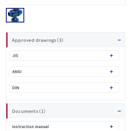
Approved drawings（3）
JIS
T3-M1003JE-9_Type23_JIS_15-100mm
ANSI
T3-M1003AE-7_Type23_ANSI_15-100mm
DIN
T3-M1003DE-11_Type23_DIN_15-100mm
Documents（1）
Instruction manual